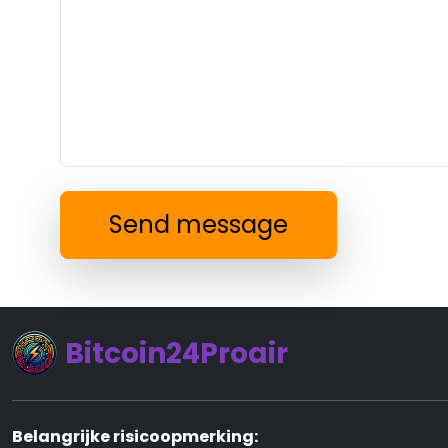
Send message
Bitcoin24Proair
Belangrijke risicoopmerking: