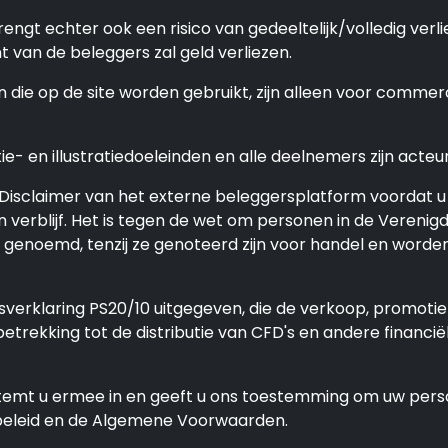
ngt echter ook een risico van gedeeltelijk/volledig verl
van de beleggers zal geld verliezen.
ie op de site worden gebruikt, zijn alleen voor commerci
- en illustratiedoeleinden en alle deelnemers zijn acteur
sclaimer van het externe beleggersplatform voordat u i
n verblijf. Het is tegen de wet om personen in de Veren
en genoemd, tenzij ze genoteerd zijn voor handel en wor
sverklaring PS20/10 uitgegeven, die de verkoop, promotie
trekking tot de distributie van CFD's en andere financië
 stemt u ermee in en geeft u ons toestemming om uw pers
ybeleid en de Algemene Voorwaarden.