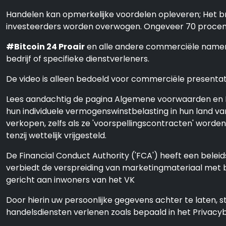
Handelen kan opmerkelijke voordelen opleveren; Het bre
investeerders worden overwogen. Ongeveer 70 procent 
#Bitcoin 24 Proair
en alle andere commerciële namen d
bedrijf of specifieke dienstverleners.
De video is alleen bedoeld voor commerciële presentatie
Lees aandachtig de pagina Algemene voorwaarden en Di
hun individuele vermogenswinstbelasting in hun land va
verkopen, zelfs als ze 'voorspellingscontracten' word
tenzij wettelijk vrijgesteld.
De Financial Conduct Authority ('FCA') heeft een beleid
verbiedt de verspreiding van marketingmateriaal met be
gericht aan inwoners van het VK
Door hierin uw persoonlijke gegevens achter te laten,
handelsdiensten verlenen zoals bepaald in het Privac