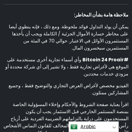
ملاحظة هامة بشأن المخاطر:
يمكن أن يولد التداول فوائد ملحوظة. ومع ذلك ، فإنه ينطوي أيضا
على مخاطر خسارة الأموال الجزئية / الكاملة ويجب أن يأخذها
المستثمرون الأوائل في الاعتبار. حوالي 70 في المئة من
المستثمرين سيخسرون المال.
#Bitcoin 24 Proair
وأي أسماء تجارية أخرى مستخدمة على
الموقع هي لأغراض تجارية فقط ، ولا تشير إلى أي شركة محددة أو
مزودي خدمات محددين.
الفيديو مخصص لأغراض العرض التجاري والتوضيح فقط ، وجميع
المشاركين ممثلون.
اقرأ بعناية صفحة الشروط والأحكام وإخلاء المسؤولية الخاصة
بمنصة المستثمر الخارجي قبل الاستثمار. يجب أن يكون
المستخدمون على دراية بالتزاماتهم الضريبية الفردية على أرباح
رأس المال في بلد إقامتهم. من المخالف للقانون التماس الأشخاص
Arabic