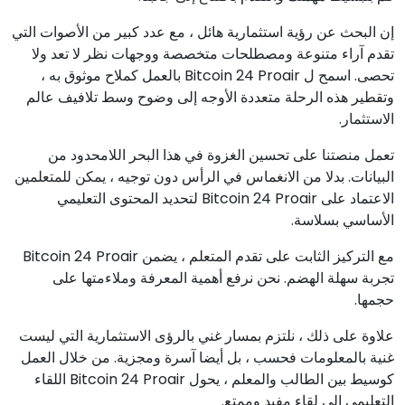
إن البحث عن رؤية استثمارية هائل ، مع عدد كبير من الأصوات التي
تقدم آراء متنوعة ومصطلحات متخصصة ووجهات نظر لا تعد ولا
تحصى. اسمح ل Bitcoin 24 Proair بالعمل كملاح موثوق به ،
وتقطير هذه الرحلة متعددة الأوجه إلى وضوح وسط تلافيف عالم
الاستثمار.
تعمل منصتنا على تحسين الغزوة في هذا البحر اللامحدود من
البيانات. بدلا من الانغماس في الرأس دون توجيه ، يمكن للمتعلمين
الاعتماد على Bitcoin 24 Proair لتحديد المحتوى التعليمي
الأساسي بسلاسة.
مع التركيز الثابت على تقدم المتعلم ، يضمن Bitcoin 24 Proair
تجربة سهلة الهضم. نحن نرفع أهمية المعرفة وملاءمتها على
حجمها.
علاوة على ذلك ، نلتزم بمسار غني بالرؤى الاستثمارية التي ليست
غنية بالمعلومات فحسب ، بل أيضا آسرة ومجزية. من خلال العمل
كوسيط بين الطالب والمعلم ، يحول Bitcoin 24 Proair اللقاء
التعليمي إلى لقاء مفيد وممتع.