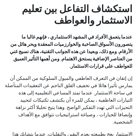
استكشاف التفاعل بين تعليم
الاستثمار والعواطف
عندما يتعمق الأفراد في المشهد الاستثماري ، فإنهم غالبا ما
يتصورون الأسواق الصاخبة والخوارزميات المعقدة وبحر هائل من
الأرقام. ومع ذلك، وبعيدا عن هذه الجوانب التقنية، هناك نسيج غني
من العناصر الإضافية يستحق الاهتمام. ومن أهمها التأثير العميق
للعواطف على قرارات الاستثمار.
إن إتقان فن التعرف العاطفي والميول السلوكية من الممكن أن
يمارس تأثيرا هائلا في تخفيف القلق الناجم عن التعقيدات المتأصلة
في ساحة الاستثمار. عندما تمتد المساعي التعليمية إلى هذه
التيارات العاطفية ، يمكن للمرء أن يكتشف تكتيكات لتحييد
التحيزات التي تهدد التفكير الواضح. وهذا يتيح تحليلا أكثر نزاهة
وإنصافا للخيارات ، وصياغة استراتيجيات تتوافق مع الأهداف
الشخصية.
الاستثمار يعج بطبيعته بعدم اليقين والتقلبات. عندما يتشابك هذا