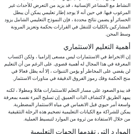
النشاط مع المشاعر الإنسانية ، قد يزيد من التعرض للأحداث غير
المرغوب فيها. في حين أنه لا يوجد إطار تعليمي يمكن أن يبطل
الخسائر أو يضمن نتائج محددة ، فإن النموذج التعليمي الشامل يزود
المشاركين بالكليات للتنقل في القرارات بحكمة وتعزيز المرونة
وسط المحن.
أهمية التعليم الاستثماري
إن الانخراط في الاستثمارات ليس مسعى إلزاميا ، ولكن اكتساب
المعرفة في هذا المجال له أهمية قصوى. على الرغم من أن التعليم
لن يقضي على المخاطر أو يؤمن التنبؤات ، إلا أنه يظل فعالا في
منح الحكمة وفك رموز الفروق الدقيقة في مناورات الاستثمار.
قد يبدو الصعود على مسار التعلم للاستثمارات هائلا ومطولا ، لكنه
يمهد الطريق لاكتشاف الذات العميق. إن تسليح المرء نفسه بمعرفة
واسعة أمر حيوي قبل الانغماس في مياه الاستثمار المضطربة.
يمكن للشراكة مع الكيانات التعليمية تضخيم هذه الرحلة التثقيفية
من خلال الاستفادة من ثروة من الموارد لتبسيط العملية.
الموارد التي تقدمها الجهات التعليمية