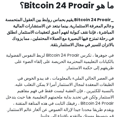
ما هو Bitcoin 24 Proair؟
_Bitcoin 24 Proair يقيم بحماس روابط بين العقول المتحمسة
وعالم المعرفة الاستثمارية. بينما نبتعد عن الاستشارات المالية
المباشرة ، فإننا نقف كبوابة لفهم أعمق لتعقيدات الاستثمار. انطلق
في رحلة تمتزج فيها البصيرة مع العملاء المحتملين ، مما يزودك
بالاتزان للسير في مجال الاستثمار بثقة.
في جوهرها ، تكرس Bitcoin 24 Proair لربط النفوس الفضولية
بالكيانات التعليمية المحترمة الحريصة على إلقاء الضوء على
طريقهم إلى حكمة الاستثمار.
في العصر الحالي المليء بالمعلومات ، قد يبدو الخوض في
الطبقات المعقدة لمجال الاستثمار أمرا لا يمكن التغلب عليه.
بالنسبة للكثيرين ، فإن العقبة ليست فقط في فهم مفاهيم
الاستثمار ولكن في تحديد بداية ملحمتهم التعليمية. هنا حيث يتدخل
Bitcoin 24 Proair ، رفيقك الثابت في هذه المتاهة المتقنة ،
ويقدم طريقا محددا جيدا لإزالة الغموض عن ألغاز عالم الاستثمار.
قم بتبسيط مهمتك والتقدم باقتناع إلى جانبنا.