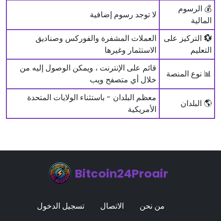
💰 الرسوم
لا توجد رسوم إضافية
المالية
💱
التركيز على
العملات المشفرة والفوركس وصناديق
التعليم
الاستثمار وغيرها
قائم على الإنترنت ، ويمكن الوصول إليه من
📊 نوع المنصة
خلال أي متصفح ويب
معظم البلدان - باستثناء الولايات المتحدة
🌎 البلدان
الأمريكية
Bitcoin24Proair
من نحن
الاتصال
تسجيل الدخول