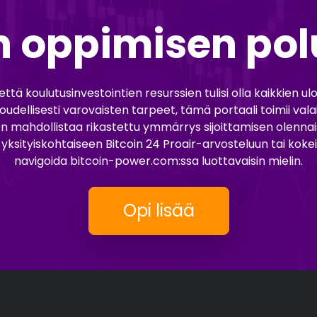
n oppimisen po
ä koulutusinvestointien resurssien tulisi olla kaikkien ulo
udellisesti varovaisten tarpeet, tämä portaali toimii va
n mahdollistaa rikastettu ymmärrys sijoittamisen olennaisis
yksityiskohtaiseen Bitcoin 24 Proair-arvosteluun tai kokei
navigoida bitcoin-power.com:ssa luottavaisin mielin.
Opi lisää