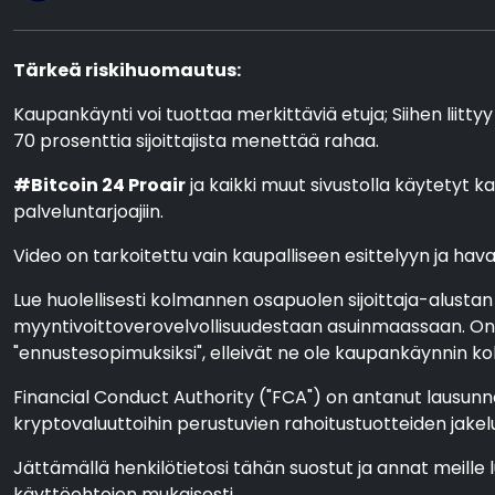
Tärkeä riskihuomautus:
Kaupankäynti voi tuottaa merkittäviä etuja; Siihen liittyy
70 prosenttia sijoittajista menettää rahaa.
#Bitcoin 24 Proair
ja kaikki muut sivustolla käytetyt ka
palveluntarjoajiin.
Video on tarkoitettu vain kaupalliseen esittelyyn ja havain
Lue huolellisesti kolmannen osapuolen sijoittaja-alustan
myyntivoittoverovelvollisuudestaan asuinmaassaan. On l
"ennustesopimuksiksi", elleivät ne ole kaupankäynnin koht
Financial Conduct Authority ("FCA") on antanut lausunno
kryptovaluuttoihin perustuvien rahoitustuotteiden jakel
Jättämällä henkilötietosi tähän suostut ja annat meille 
käyttöehtojen mukaisesti.