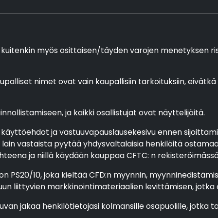
 kuitenkin myös osittaisen/täyden varojen menetyksen riski, 
upalliset nimet ovat vain kaupallisiin tarkoituksiin, eivätkä
nollistamiseen, ja kaikki osallistujat ovat näyttelijöitä.
 käyttöehdot ja vastuuvapauslausekesivu ennen sijoittamis
ain vastaista pyytää yhdysvaltalaisia henkilöitä ostamaan
eena ja niillä käydään kauppaa CFTC: n rekisteröimässä pörs
n PS20/10, joka kieltää CFD:n myynnin, myynninedistämise
uun liittyvien markkinointimateriaalien levittämisen, jotk
luvan jakaa henkilötietojasi kolmansille osapuolille, jotka