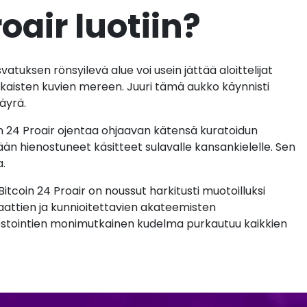
oair luotiin?
vatuksen rönsyilevä alue voi usein jättää aloittelijat
isten kuvien mereen. Juuri tämä aukko käynnisti
äyrä.
n 24 Proair ojentaa ohjaavan kätensä kuratoidun
n hienostuneet käsitteet sulavalle kansankielelle. Sen
a.
coin 24 Proair on noussut harkitusti muotoilluksi
aattien ja kunnioitettavien akateemisten
nvestointien monimutkainen kudelma purkautuu kaikkien