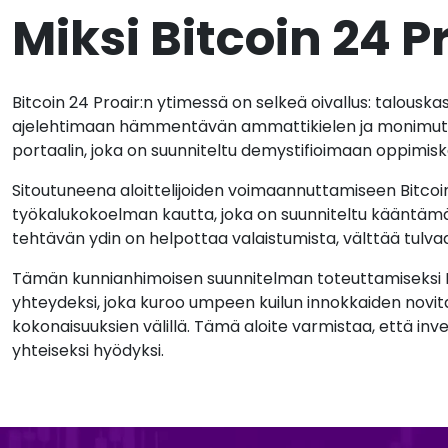
Miksi Bitcoin 24 Pr
Bitcoin 24 Proair:n ytimessä on selkeä oivallus: talouskas
ajelehtimaan hämmentävän ammattikielen ja monimutka
portaalin, joka on suunniteltu demystifioimaan oppimisk
Sitoutuneena aloittelijoiden voimaannuttamiseen Bitcoi
työkalukokoelman kautta, joka on suunniteltu kääntämää
tehtävän ydin on helpottaa valaistumista, välttää tulva
Tämän kunnianhimoisen suunnitelman toteuttamiseksi Bit
yhteydeksi, joka kuroo umpeen kuilun innokkaiden novit
kokonaisuuksien välillä. Tämä aloite varmistaa, että i
yhteiseksi hyödyksi.