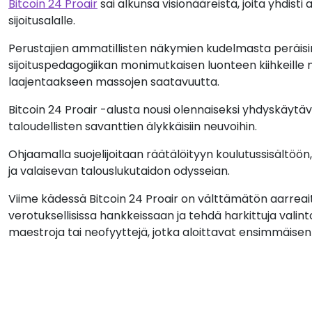
Bitcoin 24 Proair
sai alkunsa visionääreistä, joita yhdisti
sijoitusalalle.
Perustajien ammatillisten näkymien kudelmasta peräisin
sijoituspedagogiikan monimutkaisen luonteen kiihkeille no
laajentaakseen massojen saatavuutta.
Bitcoin 24 Proair -alusta nousi olennaiseksi yhdyskäytävä
taloudellisten savanttien älykkäisiin neuvoihin.
Ohjaamalla suojelijoitaan räätälöityyn koulutussisältöön,
ja valaisevan talouslukutaidon odysseian.
Viime kädessä Bitcoin 24 Proair on välttämätön aarreait
verotuksellisissa hankkeissaan ja tehdä harkittuja vali
maestroja tai neofyyttejä, jotka aloittavat ensimmäise