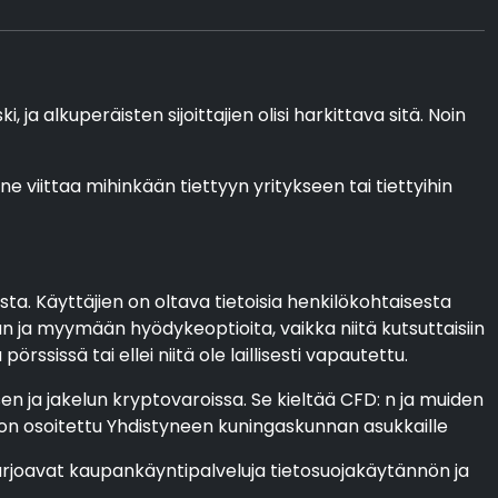
ja alkuperäisten sijoittajien olisi harkittava sitä. Noin
 ne viittaa mihinkään tiettyyn yritykseen tai tiettyihin
ta. Käyttäjien on oltava tietoisia henkilökohtaisesta
 ja myymään hyödykeoptioita, vaikka niitä kutsuttaisiin
sissä tai ellei niitä ole laillisesti vapautettu.
n ja jakelun kryptovaroissa. Se kieltää CFD: n ja muiden
a on osoitettu Yhdistyneen kuningaskunnan asukkaille
 tarjoavat kaupankäyntipalveluja tietosuojakäytännön ja