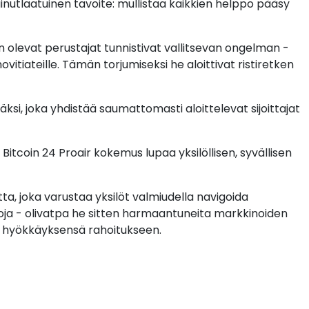
 ainutlaatuinen tavoite: mullistaa kaikkien helppo pääsy
 olevat perustajat tunnistivat vallitsevan ongelman -
vitiateille. Tämän torjumiseksi he aloittivat ristiretken
ksi, joka yhdistää saumattomasti aloittelevat sijoittajat
 Bitcoin 24 Proair kokemus lupaa yksilöllisen, syvällisen
ta, joka varustaa yksilöt valmiudella navigoida
ntoja - olivatpa he sitten harmaantuneita markkinoiden
n hyökkäyksensä rahoitukseen.