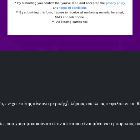
 ενέχει επίσης κίνδυνο μερικής/πλήρους απώλειας κεφαλαίων και θα
ες που χρησιμοποιούνται στον ιστότοπο είναι μόνο για εμπορικούς σκ