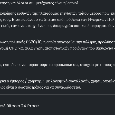
φηση και όλοι οι συμμετέχοντες είναι ηθοποιοί.
οποίησης ευθυνών της πλατφόρμας επενδυτών τρίτου μέρους πριν επεν
τους. Είναι παράνομο να ζητείται από πρόσωπα των Ηνωμένων Πολιτ
εκτός εάν είναι εισηγμένα προς διαπραγμάτευση και διαπραγματεύον
ση πολιτικής PS20/10, η οποία απαγορεύει την πώληση, προώθηση 
ιανομή CFD και άλλων χρηματοπιστωτικών προϊόντων που βασίζονται 
ας επιτρέπετε να μοιραστούμε τα προσωπικά σας στοιχεία με τρίτου
ει ο έμπορος / χρήστης - με λογισμικό συναλλαγών, χρησιμοποιώντα
ιος είναι ο σωστός τρόπος για να συναλλάσσεται.
 από Bitcoin 24 Proair