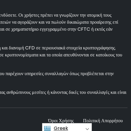
δύσετε. Οι χρήστες πρέπει να γνωρίζουν την ατομική τους
ειών να αγοράζουν και να πωλούν δικαιώματα προαίρεσης επί
ται σε χρηματιστήριο εγγεγραμμένο στην CFTC ή εκτός εάν
και διανομή CFD σε περιουσιακά στοιχεία κρυπτογράφησης.
σε κρυπτονομίσματα και τα οποία απευθύνονται σε κατοίκους του
ς που παρέχουν υπηρεσίες συναλλαγών όπως προβλέπεται στην
ς ανθρώπινους μεσίτες ή κάνοντας δικές του συναλλαγές και είναι
Όροι Χρήσης
Πολιτική Απορρήτου
Greek