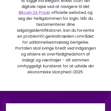
at logge ind elegant enkel. Start din
digitale rejse ved at navigere til det
Bitcoin 24 Proair
officielle websted, og
søg der helligdommen for login. Når du
testamenterer dine
adgangsidentifikatorer, kan du forvente
en problemfri genindtræden i området
for uddannelsesmæssig berigelse.
Portalen skal svinge bredt ved indgangen
og afsløre et overflødighedshorn af
indsigt og værktøjer - alt sammen
omhyggeligt kurateret for at udvide din
økonomiske skarphed i 2025.